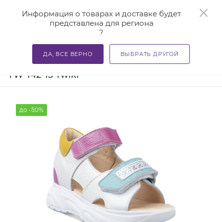
0
Информация о товарах и доставке будет
представлена для региона
?
—
—
Главная
Каталог
Учиться - здорово! Полезная ортопе
ДА, ВСЕ ВЕРНО
ВЫБРАТЬ ДРУГОЙ
Босоножки детские ортопедические
TW-142-13 Twiki
до -50%