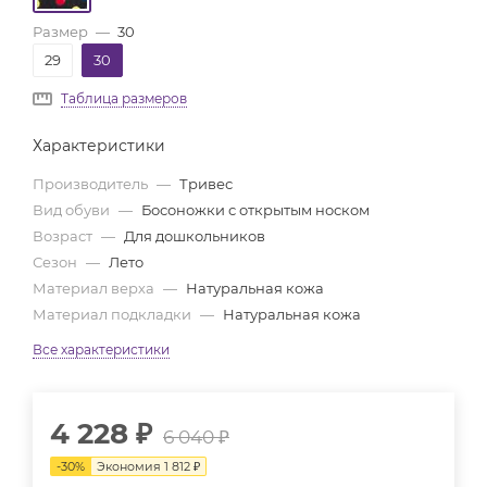
Размер
—
30
29
30
Таблица размеров
Характеристики
Производитель
—
Тривес
Вид обуви
—
Босоножки с открытым носком
Возраст
—
Для дошкольников
Сезон
—
Лето
Материал верха
—
Натуральная кожа
Материал подкладки
—
Натуральная кожа
Все характеристики
4 228
₽
6 040
₽
-
30
%
Экономия
1 812
₽