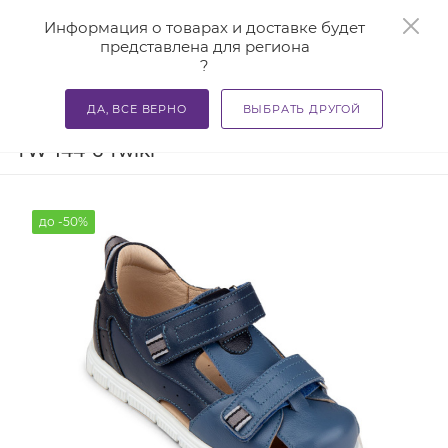
0
Информация о товарах и доставке будет
представлена для региона
?
—
—
Главная
Каталог
Учиться - здорово! Полезная ортопе
ДА, ВСЕ ВЕРНО
ВЫБРАТЬ ДРУГОЙ
Сандалии детские ортопедические
TW-144-6 Twiki
до -50%