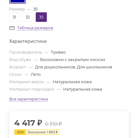
Размер
—
35
31
32
35
Таблица размеров
Характеристики
Производитель
—
Тривес
Вид обуви
—
Босоножки с закрытым носком
Возраст
—
Для дошкольников, Для школьников
Сезон
—
Лето
Материал верха
—
Натуральная кожа
Материал подкладки
—
Натуральная кожа
Все характеристики
4 417
₽
6 310
₽
-
30
%
Экономия
1 893
₽