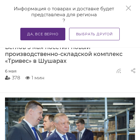
0
Информация о товарах и доставке будет
представлена для региона
?
—
—
—
Главная
О компании
Новости
Губернатор Санкт-
ДА, ВСЕ ВЕРНО
ВЫБРАТЬ ДРУГОЙ
Губернатор Санкт-Петербурга Александр
Беглов 5 мая посетил новый
производственно-складской комплекс
«Тривес» в Шушарах
6 мая
378
1 мин