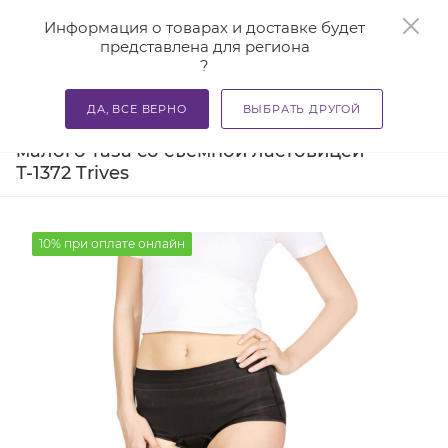
0
Информация о товарах и доставке будет
представлена для региона
?
—
—
—
Главная
Каталог
Бандажи и корсеты
Бандажи ме
ДА, ВСЕ ВЕРНО
ВЫБРАТЬ ДРУГОЙ
Бандаж при опущении органов
малого таза со съемной ластовицей
Т-1372 Trives
10% при оплате онлайн