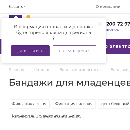
О компании
Казань
+7 (800) 200-72-9
Информация о товарах и доставке
ЗАКАЗАТЬ ЗВОНОК
будет представлена для региона
?
КАТАЛОГ
АКЦИИ
ТСР ПО ЭЛЕКТ
ДА, ВСЕ ВЕРНО
ВЫБРАТЬ ДРУГОЙ
—
—
—
Главная
Каталог
Бандажи и корсеты
Бандажи 
Бандажи для младенцев
Фиксация легкая
Фиксация сильная
цвет бежевый
Бандажи для младенцев для детей