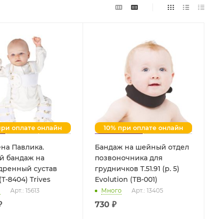
при оплате онлайн
10% при оплате онлайн
на Павлика.
Бандаж на шейный отдел
й бандаж на
позвоночника для
дренный сустав
грудничков Т.51.91 (р. 5)
Т.42.34 (Т-8404) Trives
Evolution (ТВ-001)
о
Арт.: 15613
Много
Арт.: 13405
₽
730 ₽