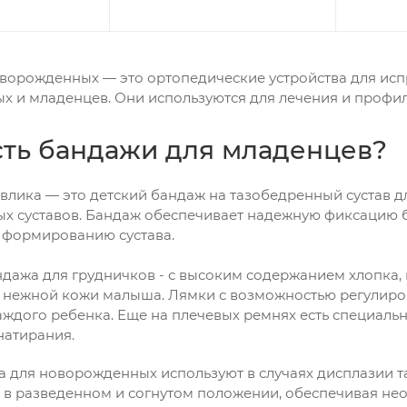
ворожденных — это ортопедические устройства для исп
х и младенцев. Они используются для лечения и профи
сть бандажи для младенцев?
лика — это детский бандаж на тазобедренный сустав д
х суставов. Бандаж обеспечивает надежную фиксацию 
 формированию сустава.
дажа для грудничков - с высоким содержанием хлопка,
 нежной кожи малыша. Лямки с возможностью регулиро
ждого ребенка. Еще на плечевых ремнях есть специаль
натирания.
для новорожденных используют в случаях дисплазии та
 в разведенном и согнутом положении, обеспечивая не