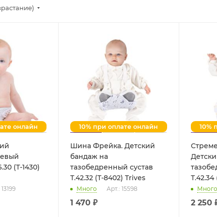
зрастание)
лате онлайн
10% при оплате онлайн
10% 
кий
Шина Фрейка. Детский
Стреме
жевый
бандаж на
Детски
.30 (Т-1430)
тазобедренный сустав
тазобе
Т.42.32 (Т-8402) Trives
 13199
Много
Арт.: 15598
Мног
1 470 ₽
2 250 