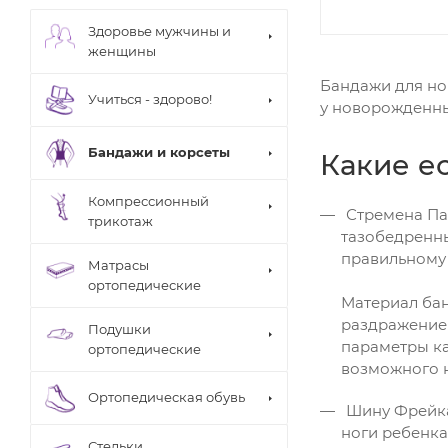
Здоровье мужчины и
женщины
Бандажи для но
Учиться - здорово!
у новорожденны
Бандажи и корсеты
Какие е
Компрессионный
Стремена Пав
трикотаж
тазобедренны
правильному
Матрасы
ортопедические
Материал бан
раздражение
Подушки
параметры ка
ортопедические
возможного 
Ортопедическая обувь
Шину Фрейка 
ноги ребенка
Стельки