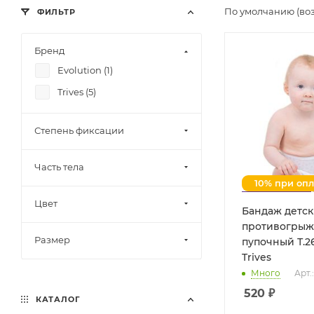
По умолчанию (во
ФИЛЬТР
Бренд
Evolution (
1
)
Trives (
5
)
Степень фиксации
Часть тела
10% при оп
Цвет
Бандаж детс
противогры
Размер
пупочный Т.26
Trives
Много
Арт.:
520
₽
КАТАЛОГ