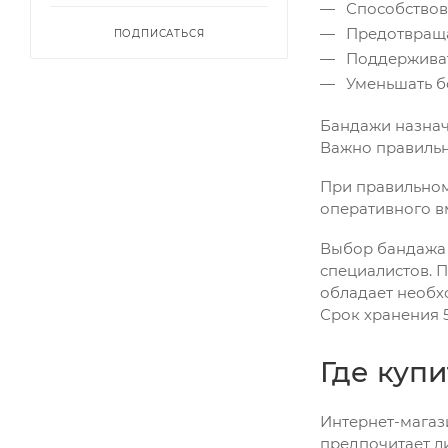
Способствов
Предотвраща
ПОДПИСАТЬСЯ
Поддерживат
Уменьшать б
Бандажи назнач
Важно правильн
При правильном
оперативного в
Выбор бандажа 
специалистов. П
обладает необх
Срок хранения 5
Где куп
Интернет-магази
предпочитает ли