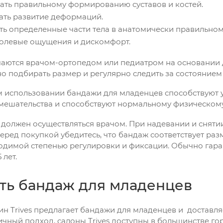
ать правильному формированию суставов и костей.
ть развитие деформаций.
ь определенные части тела в анатомически правильно
олевые ощущения и дискомфорт.
аются врачом-ортопедом или педиатром на основании 
о подбирать размер и регулярно следить за состояние
 использовании бандажи для младенцев способствуют 
мешательства и способствуют нормальному физическому
должен осуществляться врачом. При надевании и сняти
еред покупкой убедитесь, что бандаж соответствует раз
одимой степенью регулировки и фиксации. Обычно гаран
 лет.
ить бандаж для младенцев
н Trives предлагает бандажи для младенцев и доставляе
чный подход, салоны Trives доступны в большинстве го