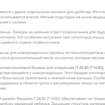
яется с двумя отдельными чехлами для удобства. Изгот
пропитывается влагой. Мягкие подкладки на шине защищ
ния с ногами.
анца - бандаж на шейный отдел позвоночника для гру
ночника. Это особенно актуально при гипотонусе мышц 
 шейного отдела позвоночника.
нца для новорожденных сделаны из пенополиуретана и
ной и дополнительный чехлы из хлопка, которые мягкие
отивогрыжевый бандаж для младенцев (
Т.26.30 (Т-1430)
)
 встречающейся у новорожденных. Этот бандаж изготов
 безопасное прилегание к нежной коже малыша. Особен
оддержки в области пупка и регулируемые лямки на ли
ажа.
дизайн бандажа Т.26.30 (Т-1430) обеспечивает не толь
свободу движений ребенка. Дышащая структура матери