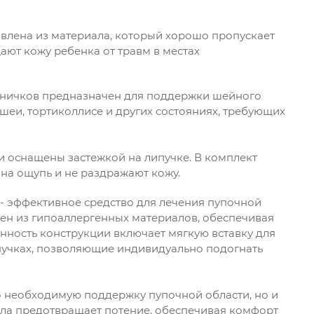
овлена из материала, который хорошо пропускает
ают кожу ребенка от травм в местах
дничков предназначен для поддержки шейного
шеи, тортиколлисе и других состояниях, требующих
 оснащены застежкой на липучке. В комплект
 на ощупь и не раздражают кожу.
 - эффективное средство для лечения пупочной
лен из гипоаллергенных материалов, обеспечивая
ность конструкции включает мягкую вставку для
пучках, позволяющие индивидуально подогнать
ко необходимую поддержку пупочной области, но и
ала предотвращает потение, обеспечивая комфорт