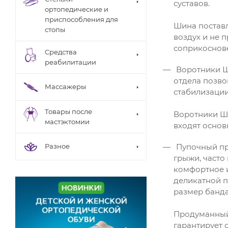
суставов.
ортопедические и
приспособления для
Шина поставл
стопы
воздух и не 
соприкоснове
Средства
реабилитации
Воротники Ш
отдела позво
Массажеры
стабилизации
Товары после
Воротники Ша
мастэктомии
входят основ
Пупочный пр
Разное
грыжи, часто
комфортное и
деликатной п
размер банд
Продуманный 
гарантирует 