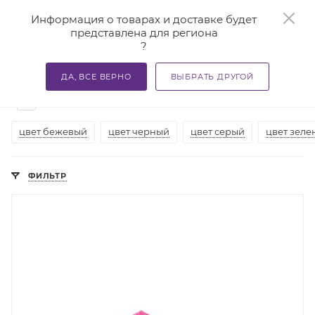
0
Информация о товарах и доставке будет
представлена для региона
?
—
—
—
Главная
Каталог
Ортопедическая обувь
Ортопеди
ДА, ВСЕ ВЕРНО
ВЫБРАТЬ ДРУГОЙ
Ортопедические тапочки в Казани
13
цвет бежевый
цвет черный
цвет серый
цвет зеле
ФИЛЬТР