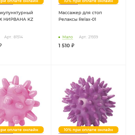
при оплате онлайн
10% при оплате онлайн
акупунктурный
Массажер для стоп
X НИРВАНА KZ
Релаксы Relax-01
Арт.: 81514
Мало
Арт.: 21939
₽
1 510 ₽
при оплате онлайн
10% при оплате онлайн