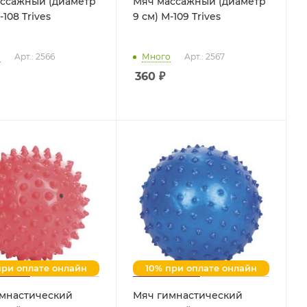
ссажный (диаметр
Мяч массажный (диаметр
8 см) М-108 Trives
9 см) М-109 Trives
о
Арт.: 2566
Много
Арт.: 2567
360
₽
при оплате онлайн
10% при оплате онлайн
мнастический
Мяч гимнастический