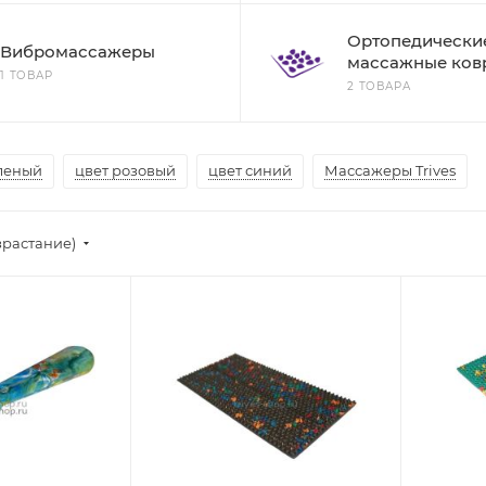
Ортопедически
Вибромассажеры
массажные ков
1 ТОВАР
2 ТОВАРА
еленый
цвет розовый
цвет синий
Массажеры Trives
зрастание)