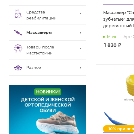
Средства
Массажер "С
реабилитации
зубчатые" дл
деревянный 
Массажеры
Мало
Арт.:
1 820
₽
Товары после
мастэктомии
Разное
10% при оп