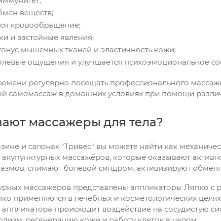
иммунитет;
бмен веществ;
тся кровообращение;
ки и застойные явления;
онус мышечных тканей и эластичность кожи;
олевые ощущения и улучшается психоэмоциональное со
времени регулярно посещать профессионального массажи
й самомассаж в домашних условиях при помощи различн
вают массажеры для тела?
зине и салонах "Тривес" вы можете найти как механически
акупунктурных массажёров, которые оказывают активно
азмов, снимают болевой синдром, активизируют обмен
урных массажёров представлены аппликаторы Ляпко с ра
ко применяются в лечебных и косметологических целях 
 аппликатора происходит воздействие на сосудистую сис
олизм, регенерацию кожи и работу клеток в целом.