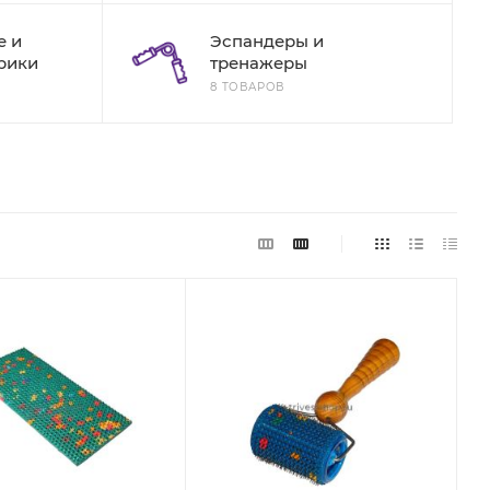
е и
Эспандеры и
рики
тренажеры
8 ТОВАРОВ