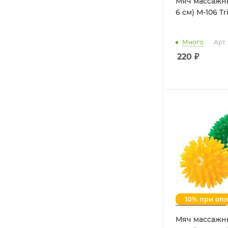
Мяч массажн
6 см) М
Много
Арт.
220
₽
10% при оп
Мяч массажн