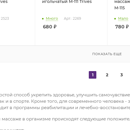
М-110 Trives
игольчатый М-111 Trives
массаж
М-115
: 2523
Много
Арт.: 2269
Мало
680
₽
780
₽
ПОКАЗАТЬ ЕЩЕ
1
2
3
остой способ укрепить здоровье, улучшить самочувствие
ак и в спорте. Кроме того, для современного человека -
одит в программы реабилитации и лечебно-восстановит
 массаже в организме происходят следующие положите