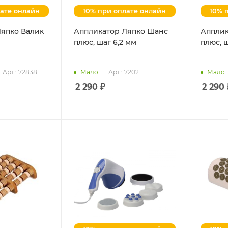
лате онлайн
10% при оплате онлайн
10% 
Ляпко Валик
Аппликатор Ляпко Шанс
Апплик
плюс, шаг 6,2 мм
плюс, ш
Арт.: 72838
Мало
Арт.: 72021
Мало
2 290
₽
2 290