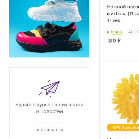
Ножной насо
фитбола (13 с
Trives
Мало
Арт.:
310
₽
Будьте в курсе наших акций
и новостей
10% при оп
ПОДПИСАТЬСЯ