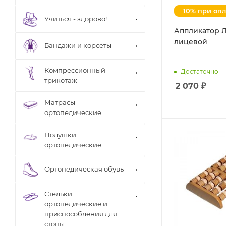
10% при оп
Учиться - здорово!
Аппликатор 
лицевой
Бандажи и корсеты
Компрессионный
Достаточно
трикотаж
2 070
₽
Матрасы
ортопедические
Подушки
ортопедические
Ортопедическая обувь
Стельки
ортопедические и
приспособления для
стопы