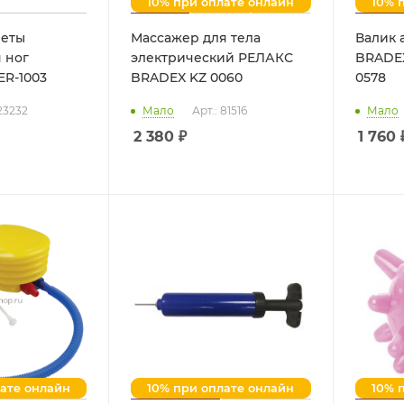
10% при оплате онлайн
10% 
четы
Массажер для тела
Валик 
я ног
электрический РЕЛАКС
BRADE
ER-1003
BRADEX KZ 0060
0578
 23232
Мало
Арт.: 81516
Мало
2 380
₽
1 760
лате онлайн
10% при оплате онлайн
10% 