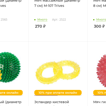
ый (диаметр
Мяч массажный (диаметр
Мяч ма
-106 Trives
7 см) М-107 Trives
: 2565
Много
Арт.: 2522
Мног
270
₽
300
₽
лате онлайн
10% при оплате онлайн
10% 
ый (диаметр
Эспандер кистевой
Мяч ги