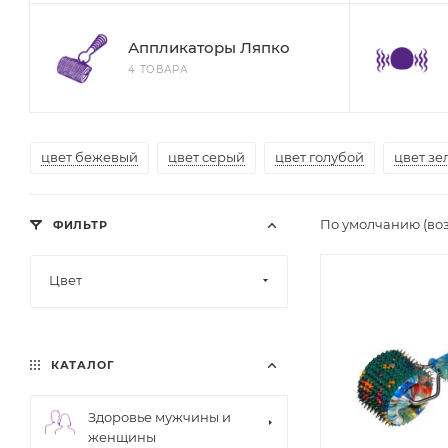
Аппликаторы Ляпко
4 ТОВАРА
цвет бежевый
цвет серый
цвет голубой
цвет з
По умолчанию (во
ФИЛЬТР
Цвет
КАТАЛОГ
Здоровье мужчины и
женщины