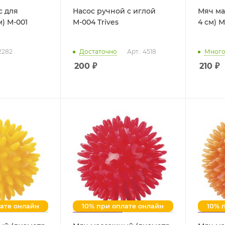
с для
Насос ручной с иглой
Мяч ма
м) М-001
М-004 Trives
 2282
Достаточно
Арт.: 4518
Мног
200
₽
210
₽
лате онлайн
10% при оплате онлайн
10% 