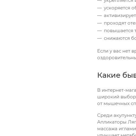
укрепляется 
ускоряется о
активизируе
проходят оте
повышается т
снижаются б
Если у вас нет 
оздоровительны
Какие бы
В интернет-мага
широкий выбор 
от мышечных сп
Среди акупункт
Апликаторы Ляп
массажа иглами
улучшает метаб