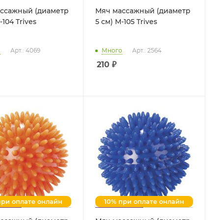
ссажный (диаметр
Мяч массажный (диаметр
4 см) М-104 Trives
5 см) М-105 Trives
о
Арт.: 4069
Много
Арт.: 2564
210
₽
при оплате онлайн
10% при оплате онлайн