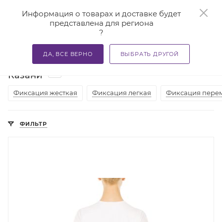
0
Информация о товарах и доставке будет
представлена для региона
?
—
—
—
Главная
Каталог
Бандажи и корсеты
Корсеты орт
ДА, ВСЕ ВЕРНО
ВЫБРАТЬ ДРУГОЙ
Корсеты пояснично крестцовые в
16
Казани
Фиксация жесткая
Фиксация легкая
Фиксация пере
ФИЛЬТР