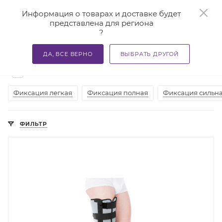
0
Информация о товарах и доставке будет
представлена для региона
?
—
—
—
Главная
Каталог
Бандажи и корсеты
Ортезы и ба
ДА, ВСЕ ВЕРНО
ВЫБРАТЬ ДРУГОЙ
Ортезы на коленный сустав в Казани
4
Фиксация легкая
Фиксация полная
Фиксация сильн
ФИЛЬТР