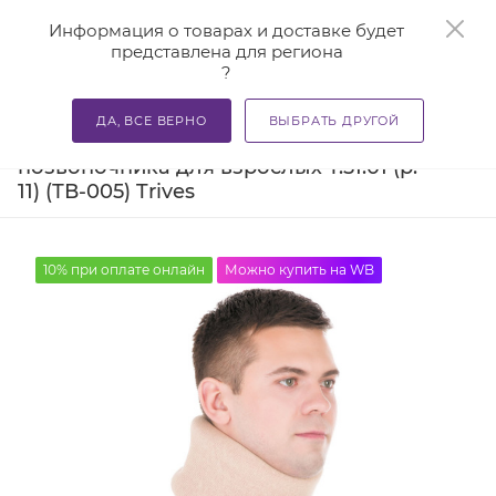
0
Информация о товарах и доставке будет
представлена для региона
?
—
—
—
Главная
Каталог
Бандажи и корсеты
Бандажи для
ДА, ВСЕ ВЕРНО
ВЫБРАТЬ ДРУГОЙ
Бандаж на шейный отдел
позвоночника для взрослых Т.51.01 (р.
11) (ТВ-005) Trives
10% при оплате онлайн
Можно купить на WB