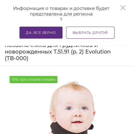
0
Информация о товарах и доставке будет
представлена для региона
?
—
—
—
Главная
Каталог
Бандажи и корсеты
Бандажи для
ДА, ВСЕ ВЕРНО
ВЫБРАТЬ ДРУГОЙ
Бандаж на шейный отдел
позвоночника для грудничков и
новорожденных Т.51.91 (р. 2) Evolution
(ТВ-000)
10% при оплате онлайн