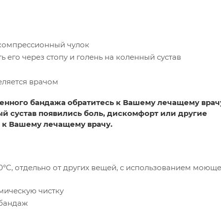
 компрессионный чулок
ь его через стопу и голень на коленный сустав
еляется врачом
енного бандажа обратитесь к Вашему лечащему врач
ый сустав появились боль, дискомфорт или другие
 к Вашему лечащему врачу.
0°С, отдельно от других вещей, с использованием моющ
имическую чистку
 бандаж