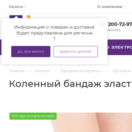
О компании
Казань
+7 (800) 200-72-9
Информация о товарах и доставке
ЗАКАЗАТЬ ЗВОНОК
будет представлена для региона
?
КАТАЛОГ
АКЦИИ
ТСР ПО ЭЛЕКТ
ДА, ВСЕ ВЕРНО
ВЫБРАТЬ ДРУГОЙ
—
—
—
Главная
Каталог
Бандажи и корсеты
Ортезы и
Коленный бандаж эласт
10% при оплате онлайн