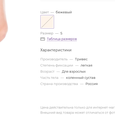
Цвет
—
бежевый
Размер
—
S
Таблица размеров
Характеристики
Производитель
—
Тривес
Степень фиксации
—
легкая
Возраст
—
Для взрослых
Часть тела
—
коленный сустав
Страна производства
—
Россия
Цена действительна только для интернет-мага
Внешний вид товара может отличаться от фо