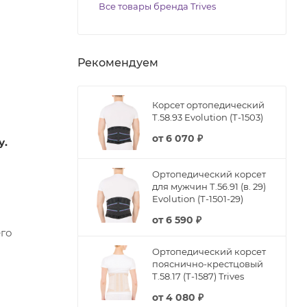
Все товары бренда Trives
Рекомендуем
Корсет ортопедический
Т.58.93 Evolution (Т-1503)
от
6 070 ₽
у.
Ортопедический корсет
для мужчин Т.56.91 (в. 29)
Evolution (Т-1501-29)
от
6 590 ₽
его
Ортопедический корсет
пояснично-крестцовый
Т.58.17 (Т-1587) Trives
от
4 080 ₽