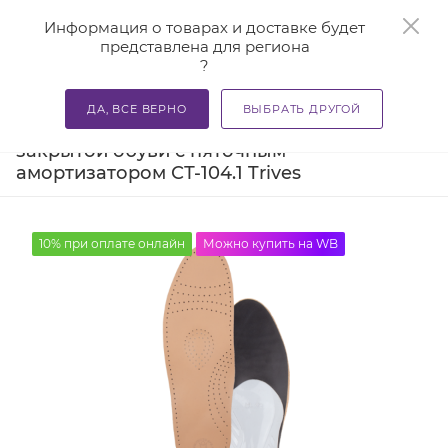
0
Информация о товарах и доставке будет
представлена для региона
?
—
—
Главная
Каталог
Стельки ортопедические и приспосо
ДА, ВСЕ ВЕРНО
ВЫБРАТЬ ДРУГОЙ
Ортопедические стельки для
закрытой обуви с пяточным
амортизатором СТ-104.1 Trives
10% при оплате онлайн
Можно купить на WB