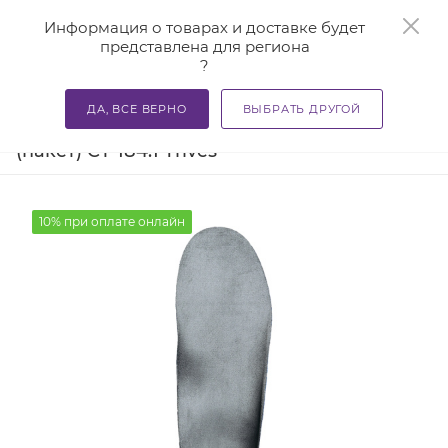
0
Информация о товарах и доставке будет
представлена для региона
?
—
—
Главная
Каталог
Стельки ортопедические и приспосо
ДА, ВСЕ ВЕРНО
ВЫБРАТЬ ДРУГОЙ
Стельки ортопедические детские
(пакет) СТ-184.1 Trives
10% при оплате онлайн