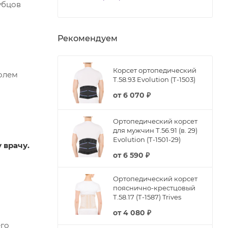
убцов
Рекомендуем
Корсет ортопедический
ролем
Т.58.93 Evolution (Т-1503)
от
6 070 ₽
Ортопедический корсет
для мужчин Т.56.91 (в. 29)
Evolution (Т-1501-29)
 врачу.
от
6 590 ₽
Ортопедический корсет
пояснично-крестцовый
Т.58.17 (Т-1587) Trives
от
4 080 ₽
его