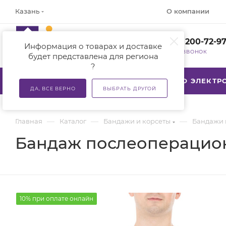
О компании
Казань
+7 (800) 200-72-9
Информация о товарах и доставке
ЗАКАЗАТЬ ЗВОНОК
будет представлена для региона
?
КАТАЛОГ
АКЦИИ
ТСР ПО ЭЛЕКТ
ДА, ВСЕ ВЕРНО
ВЫБРАТЬ ДРУГОЙ
—
—
—
Главная
Каталог
Бандажи и корсеты
Бандажи 
Бандаж послеоперационны
10% при оплате онлайн