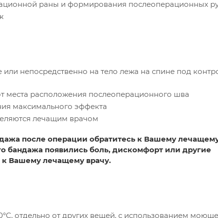
рационной раны и формирования послеоперационных р
ж
 или непосредственно на тело лежа на спине под конт
 от места расположения послеоперационного шва
ния максимального эффекта
деляются лечащим врачом
дажа после операции обратитесь к Вашему лечащему
о бандажа появились боль, дискомфорт или другие
 к Вашему лечащему врачу.
0°С, отдельно от других вещей, с использованием моющ