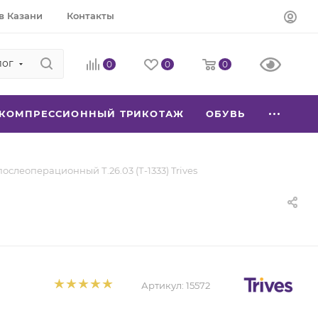
в Казани
Контакты
лог
0
0
0
КОМПРЕССИОННЫЙ ТРИКОТАЖ
ОБУВЬ
ослеоперационный Т.26.03 (Т-1333) Trives
Артикул:
15572