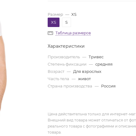
Размер
—
XS
XS
S
Таблица размеров
Характеристики
Производитель
—
Тривес
Степень фиксации
—
средняя
Возраст
—
Для взрослых
Часть тела
—
живот
Страна производства
—
Россия
Цена действительна только для интернет-мага
Внешний вид товара может отличаться от фо
реального товара с фотографиями и описание
товара.