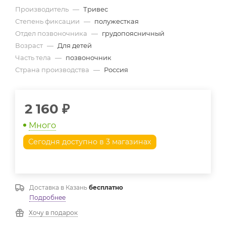
Производитель
—
Тривес
Степень фиксации
—
полужесткая
Отдел позвоночника
—
грудопоясничный
Возраст
—
Для детей
Часть тела
—
позвоночник
Страна производства
—
Россия
2 160
₽
Много
Сегодня доступно в 3 магазинах
Доставка в
Казань
бесплатно
Подробнее
Хочу в подарок