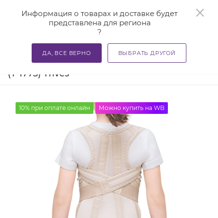
0
Информация о товарах и доставке будет
представлена для региона
?
—
—
—
Главная
Каталог
Бандажи и корсеты
Бандажи для
ДА, ВСЕ ВЕРНО
ВЫБРАТЬ ДРУГОЙ
Корректор осанки для детей Т.50.13
(Т-1773) Trives
10% при оплате онлайн
Можно купить на WB