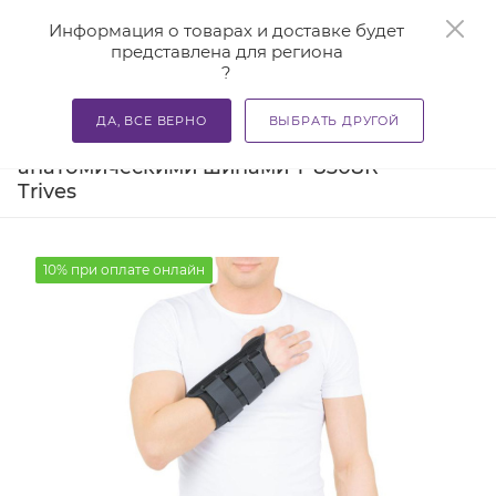
0
Информация о товарах и доставке будет
представлена для региона
?
—
—
—
Главная
Каталог
Бандажи и корсеты
Ортезы и ба
ДА, ВСЕ ВЕРНО
ВЫБРАТЬ ДРУГОЙ
Бандаж на лучезапястный сустав с
анатомическими шинами Т-8308R
Trives
10% при оплате онлайн