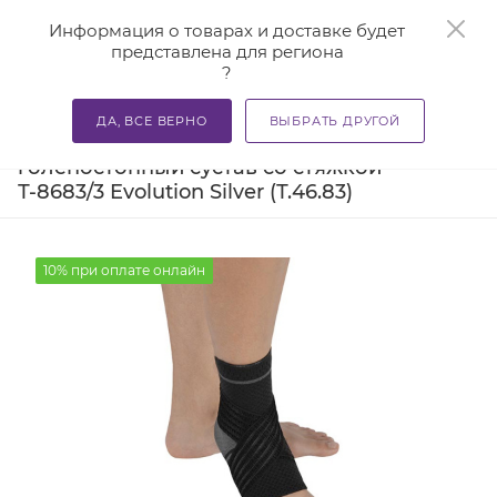
0
Информация о товарах и доставке будет
представлена для региона
?
—
—
—
Главная
Каталог
Бандажи и корсеты
Ортезы и ба
ДА, ВСЕ ВЕРНО
ВЫБРАТЬ ДРУГОЙ
Бандаж компрессионный на
голеностопный сустав со стяжкой
Т-8683/3 Evolution Silver (Т.46.83)
10% при оплате онлайн