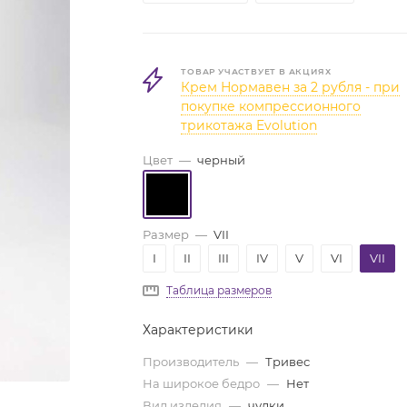
ТОВАР УЧАСТВУЕТ В АКЦИЯХ
Крем Нормавен за 2 рубля - при
покупке компрессионного
трикотажа Evolution
Цвет
—
черный
Размер
—
VII
I
II
III
IV
V
VI
VII
Таблица размеров
Характеристики
Производитель
—
Тривес
На широкое бедро
—
Нет
Вид изделия
—
чулки