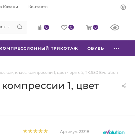
в Казани
Контакты
лог
0
0
0
КОМПРЕССИОННЫЙ ТРИКОТАЖ
ОБУВЬ
ском, класс компрессии 1, цвет черный, ТК.930 Evolution
компрессии 1, цвет
Артикул:
23318