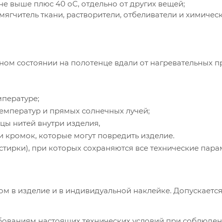
не выше плюс 40 оС, отдельно от других вещей;
ягчитель ткани, растворители, отбеливатели и химичес
ном состоянии на полотенце вдали от нагревательных 
мпературе;
температур и прямых солнечных лучей;
нцы нитей внутри изделия,
и кромок, которые могут повредить изделие.
тирки), при которых сохраняются все технические пара
м в изделие и в индивидуальной наклейке. Допускаетс
ебованиям настоящих технических условий при соблюде