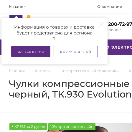
О компании
Казань
+7 (800) 200-72-9
Информация о товарах и доставке
ЗАКАЗАТЬ ЗВОНОК
будет представлена для региона
?
КАТАЛОГ
АКЦИИ
ТСР ПО ЭЛЕКТ
ДА, ВСЕ ВЕРНО
ВЫБРАТЬ ДРУГОЙ
—
—
—
Главная
Каталог
Компрессионный трикотаж
К
Чулки компрессионные с
черный, ТК.930 Evolution
+ КРЕМ за 2 рубля
10% при оплате онлайн