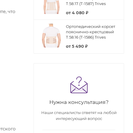
Т.58.17 (Т-1587) Trives
е, что
от
4 080 ₽
Ортопедический корсет
пояснично-крестцовый
Т.58.16 (Т-1586) Trives
от
5 490 ₽
Нужна консультация?
Наши специалисты ответят на любой
интересующий вопрос
етского