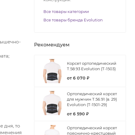
Все товары категории
Все товары бренда Evolution
мышечно-
Рекомендуем
ата;
Корсет ортопедический
Т.58.93 Evolution (Т-1503)
от
6 070 ₽
Ортопедический корсет
для мужчин Т.56.91 (в. 29)
Evolution (Т-1501-29)
от
6 590 ₽
 дня, то
Ортопедический корсет
рименения
пояснично-крестцовый