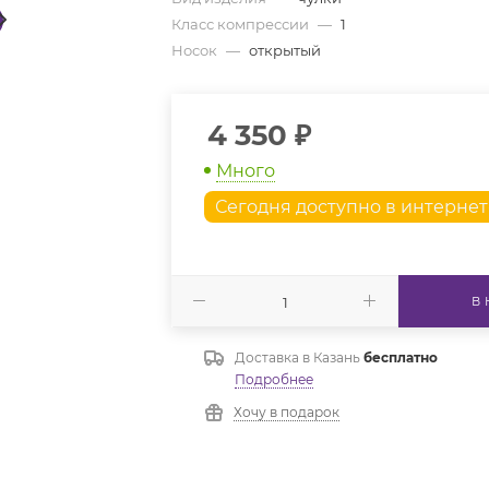
Класс компрессии
—
1
Носок
—
открытый
4 350
₽
Много
Сегодня доступно в интерне
В
Доставка в
Казань
бесплатно
Подробнее
Хочу в подарок