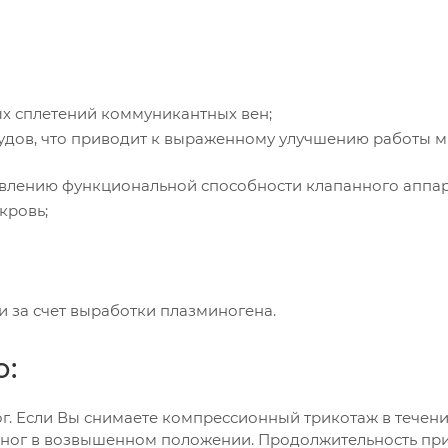
 сплетений коммуникантных вен;
удов, что приводит к выраженному улучшению работы 
овлению функциональной способности клапанного аппар
кровь;
 за счет выработки плазминогена.
:
г. Если Вы снимаете компрессионный трикотаж в течение
ха ног в возвышенном положении. Продолжительность п