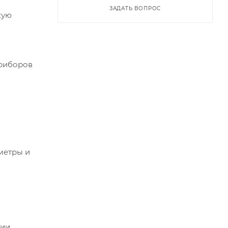
ЗАДАТЬ ВОПРОС
кую
приборов
метры и
я
нии