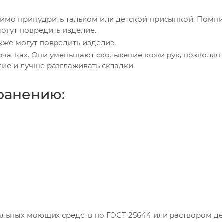
имо припудрить тальком или детской присыпкой. Помнит
могут повредить изделие.
кже могут повредить изделие.
рчатках. Они уменьшают скольжение кожи рук, позволяя
лие и лучше разглаживать складки.
ранению:
льных моющих средств по ГОСТ 25644 или раствором д