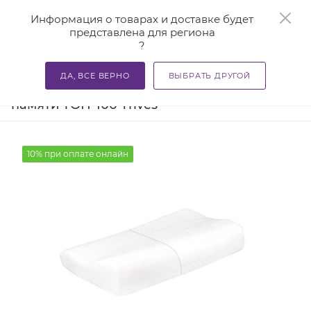
0
Информация о товарах и доставке будет
представлена для региона
?
—
—
—
Главная
Каталог
Подушки ортопедические
Подуш
ДА, ВСЕ ВЕРНО
ВЫБРАТЬ ДРУГОЙ
Подушка ортопедическая с эффектом
памяти ТОП-100 Trives
10% при оплате онлайн