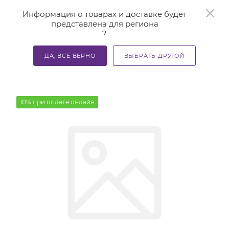
0
Информация о товарах и доставке будет
представлена для региона
?
—
—
Главная
Каталог
TS-100 Наконечник "Капля"
ДА, ВСЕ ВЕРНО
ВЫБРАТЬ ДРУГОЙ
TS-100 Наконечник "Капля"
10% при оплате онлайн