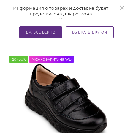
0
Информация о товарах и доставке будет
представлена для региона
?
—
—
—
Главная
Каталог
Ортопедическая обувь
Детская 
ДА, ВСЕ ВЕРНО
ВЫБРАТЬ ДРУГОЙ
Кроссовки детские TW-438-Ч Twiki
до -50%
Можно купить на WB